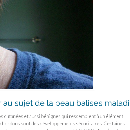
 au sujet de la peau balises malad
es cutanées et aussi bénignes qui ressemblent à un élément
ochordons sont des développements sécuritaires. Certaines