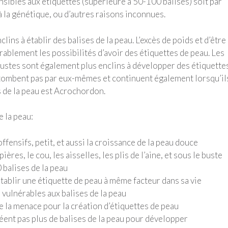
sibles aux étiquettes (supérieure à 50-100 balises) soit par
à la génétique, ou d’autres raisons inconnues.
ins à établir des balises de la peau. L’excès de poids et d’être
lement les possibilités d’avoir des étiquettes de peau. Les
bustes sont également plus enclins à développer des étiquette
 tombent pas par eux-mêmes et continuent également lorsqu’il
s de la peau est Acrochordon.
e la peau:
nsifs, petit, et aussi la croissance de la peau douce
es, le cou, les aisselles, les plis de l’aine, et sous le buste
 balises de la peau
ablir une étiquette de peau à même facteur dans sa vie
vulnérables aux balises de la peau
e la menace pour la création d’étiquettes de peau
éent pas plus de balises de la peau pour développer