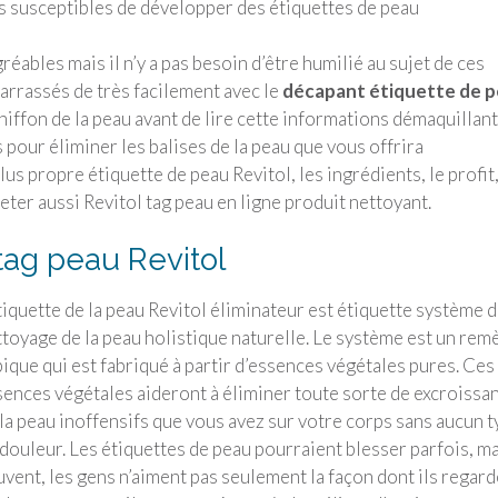
 susceptibles de développer des étiquettes de peau
ables mais il n’y a pas besoin d’être humilié au sujet de ces
ébarrassés de très facilement avec le
décapant étiquette de 
iffon de la peau avant de lire cette informations démaquillan
 pour éliminer les balises de la peau que vous offrira
us propre étiquette de peau Revitol, les ingrédients, le profit
eter aussi Revitol tag peau en ligne produit nettoyant.
tag peau Revitol
tiquette de la peau Revitol éliminateur est étiquette système 
toyage de la peau holistique naturelle. Le système est un rem
ique qui est fabriqué à partir d’essences végétales pures. Ces
sences végétales aideront à éliminer toute sorte de excroissa
la peau inoffensifs que vous avez sur votre corps sans aucun 
douleur. Les étiquettes de peau pourraient blesser parfois, m
vent, les gens n’aiment pas seulement la façon dont ils regar