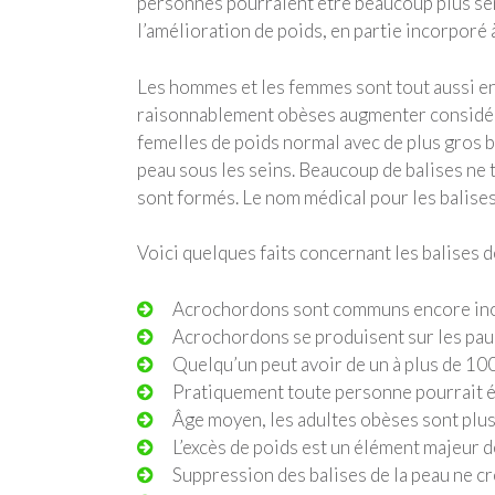
personnes pourraient être beaucoup plus sen
l’amélioration de poids, en partie incorporé 
Les hommes et les femmes sont tout aussi encl
raisonnablement obèses augmenter considérab
femelles de poids normal avec de plus gros 
peau sous les seins. Beaucoup de balises ne
sont formés. Le nom médical pour les balise
Voici quelques faits concernant les balises d
Acrochordons sont communs encore inoffe
Acrochordons se produisent sur les paupièr
Quelqu’un peut avoir de un à plus de 100
Pratiquement toute personne pourrait ét
Âge moyen, les adultes obèses sont plus 
L’excès de poids est un élément majeur d
Suppression des balises de la peau ne cr