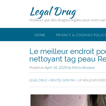
Legal Drug
N'utilisez que des drogues légales pour votre san
HOME
PRIVACY & COOKIES POLIC
Le meilleur endroit 
nettoyant tag peau Rev
Posted on
April 18, 2020
by
Felicia Rosiyani
LEGAL DRUG
>
REVITOL SKIN TAG
>
LE MEILLEUR ENDR