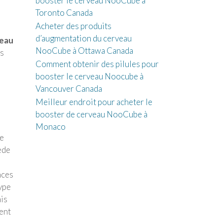
booster le cerveau NooCube à
Toronto Canada
Acheter des produits
d’augmentation du cerveau
peau
NooCube à Ottawa Canada
ts
Comment obtenir des pilules pour
booster le cerveau Noocube à
,
Vancouver Canada
Meilleur endroit pour acheter le
booster de cerveau NooCube à
Monaco
de
ède
nces
type
ais
dent