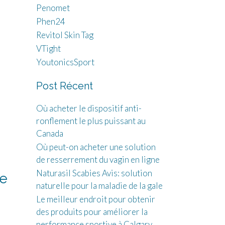
Penomet
Phen24
Revitol Skin Tag
VTight
YoutonicsSport
Post Récent
Où acheter le dispositif anti-
ronflement le plus puissant au
Canada
Où peut-on acheter une solution
de resserrement du vagin en ligne
Naturasil Scabies Avis: solution
ie
naturelle pour la maladie de la gale
Le meilleur endroit pour obtenir
des produits pour améliorer la
performance sportive à Calgary