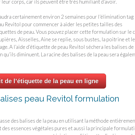
 leur corps, car ils peuvent être très humiliant d’avoir.
faudra certainement environ 2 semaines pour l’élimination tag
u Revitol pour commencer à aider les petites tailles des
quettes de peau. Vous pouvez placer cette formulation sur le 
pières, Aisselles, Aine se replie, sous bustes, la poitrine et le
age. A l’aide d’étiquette de peau Revitol séchera les balises de 
n qu’ils diminuent. La racine des balises de la peau sera égale
it de l’étiquette de la peau en ligne
balises peau Revitol formulation
asse des balises de la peau en utilisant la méthode entièremen
t des essences végétales pures et aussi la principale formulat