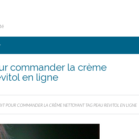
té
Y
pour commander la crème
itol en ligne
OIT POUR COMMANDER LA CRÈME NETTOYANT TAG PEAU REVITOL EN LIGNE