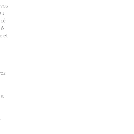
 vos
au
ncé
 6
e et
vez
 ne
.