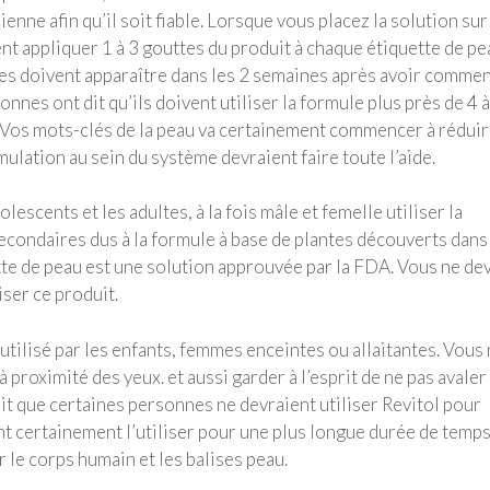
enne afin qu’il soit fiable. Lorsque vous placez la solution sur
t appliquer 1 à 3 gouttes du produit à chaque étiquette de pe
les doivent apparaître dans les 2 semaines après avoir comme
onnes ont dit qu’ils doivent utiliser la formule plus près de 4 à
 Vos mots-clés de la peau va certainement commencer à réduir
ulation au sein du système devraient faire toute l’aide.
lescents et les adultes, à la fois mâle et femelle utiliser la
secondaires dus à la formule à base de plantes découverts dans
tte de peau est une solution approuvée par la FDA. Vous ne de
ser ce produit.
 utilisé par les enfants, femmes enceintes ou allaitantes. Vous
 proximité des yeux. et aussi garder à l’esprit de ne pas avaler
rit que certaines personnes ne devraient utiliser Revitol pour
nt certainement l’utiliser pour une plus longue durée de temps
 le corps humain et les balises peau.