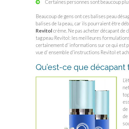
Certaines personnes sont beaucoup plus
Beaucoup de gens ont ces balises peau désagré
balises de la peau, car ils pourraient être d
Revitol
crème. Ne pas acheter décapant de ch
tag peau Revitol: les meilleures formulations
certainement d’ informations sur ce qui est pl
vue d’ ensemble d’instructions Revitol et ach
Qu’est-ce que décapant 
L’é
net
top
es
de 
de 
sou