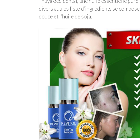
Thuya occidental, une huile essentielle pure
divers autres liste d’ingrédients se composent
douce et l’huile de soja.