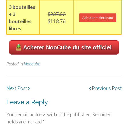
3 bouteilles
+ 3
$237.52
Acheter maintenant
bouteilles
$118.76
libres
Acheter NooCube du site officiel
Posted in
Noocube
Post
Next Post
Previous Post
navigation
Leave a Reply
Your email address will not be published.
Required
fields are marked
*