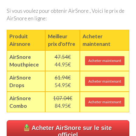
Si vous voulez pour obtenir AirSnore , Voici le prix de
AirSnore en ligne:
Produit
Meilleur
Acheter
Airsnore
prix d'offre
maintenant
AirSnore
47.54€
Acheter maintenant
Mouthpiece
44.95€
AirSnore
61.94€
Acheter maintenant
Drops
54.95€
AirSnore
107.04€
Acheter maintenant
Combo
84.95€
Acheter AirSnore sur le site
officiel