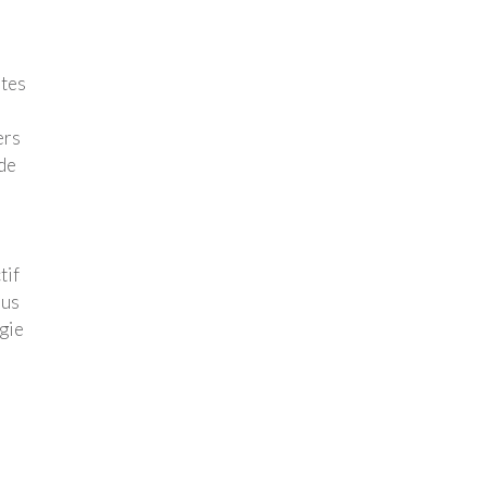
ntes
ers
 de
tif
ous
ogie