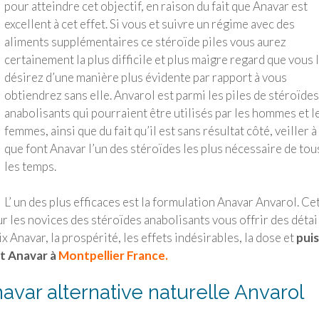
pour atteindre cet objectif, en raison du fait que Anavar est
excellent à cet effet. Si vous et suivre un régime avec des
aliments supplémentaires ce stéroïde piles vous aurez
certainement la plus difficile et plus maigre regard que vous 
désirez d’une manière plus évidente par rapport à vous
obtiendrez sans elle. Anvarol est parmi les piles de stéroïdes
anabolisants qui pourraient être utilisés par les hommes et l
femmes, ainsi que du fait qu’il est sans résultat côté, veiller à
que font Anavar l’un des stéroïdes les plus nécessaire de tou
les temps.
L’ un des plus efficaces est la formulation Anavar Anvarol. Ce
r les novices des stéroïdes anabolisants vous offrir des détai
ix Anavar, la prospérité, les effets indésirables, la dose et
puis
it Anavar à
Montpellier France.
var alternative naturelle Anvarol