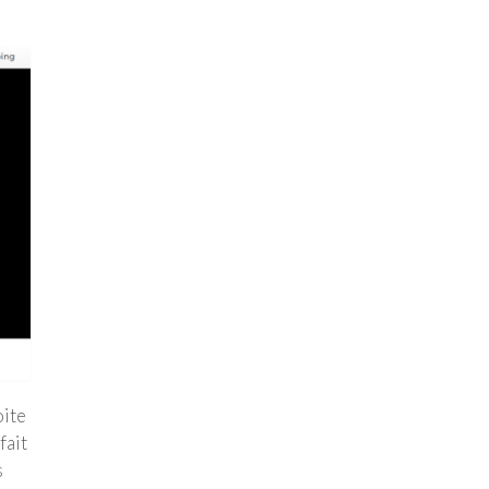
oite
fait
s