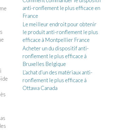
Comment commander le dispositif
anti-ronflement le plus efficace en
mme
France
Le meilleur endroit pour obtenir
es
le produit anti-ronflement le plus
ue
efficace à Montpellier France
Acheter un du dispositif anti-
ronflement le plus efficace à
Bruxelles Belgique
i
L’achat d’un des matériaux anti-
oïde
ronflement le plus efficace à
Ottawa Canada
cès
pas
des