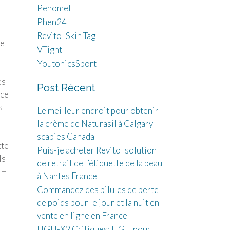
Penomet
Phen24
Revitol Skin Tag
le
VTight
YoutonicsSport
es
Post Récent
 ce
s
Le meilleur endroit pour obtenir
la crème de Naturasil à Calgary
scabies Canada
tte
Puis-je acheter Revitol solution
ls
de retrait de l’étiquette de la peau
 –
à Nantes France
Commandez des pilules de perte
de poids pour le jour et la nuit en
vente en ligne en France
HGH-X2 Critiques: HGH pour