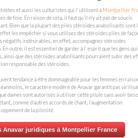
lètes et aussi les culturistes qui l’ utilisent à
Montpellier Fr
de foie. En raison de cela, il faut qu’il n’y ait pas de soucis
ant. Bien que la plupart des piles stéroïdes anabolisants sont 
effet les empêcher si vous utilisez des stéroïdes piles de faço
ts négatifs indésirables, en effet, accompagnez stéroïdes
En outre, il est essentiel de garder à l’ esprit que les gens qui
 ainsi que des stéroïdes anabolisants pourraient subir des ef
tion responsable des stéroïdes.
souvent tendance à être dommageable pour les femmes en raiso
éanmoins, le caractère modéré de Anavar garantit pas virilisa
ique dames sont autorisés à utiliser cette pilule sans avoir bes
uiétant, comme d’autres accords de chant, l’augmentation
loppement de la pilosité.
s Anavar juridiques à Montpellier France