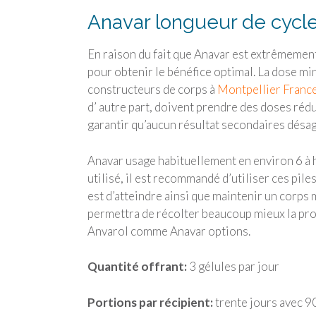
Anavar longueur de cycl
En raison du fait que Anavar est extrêmemen
pour obtenir le bénéfice optimal. La dose m
constructeurs de corps à
Montpellier Franc
d’ autre part, doivent prendre des doses rédui
garantir qu’aucun résultat secondaires désag
Anavar usage habituellement en environ 6 à h
utilisé, il est recommandé d’utiliser ces piles
est d’atteindre ainsi que maintenir un corp
permettra de récolter beaucoup mieux la pros
Anvarol comme Anavar options.
Quantité offrant:
3 gélules par jour
Portions par récipient:
trente jours avec 9