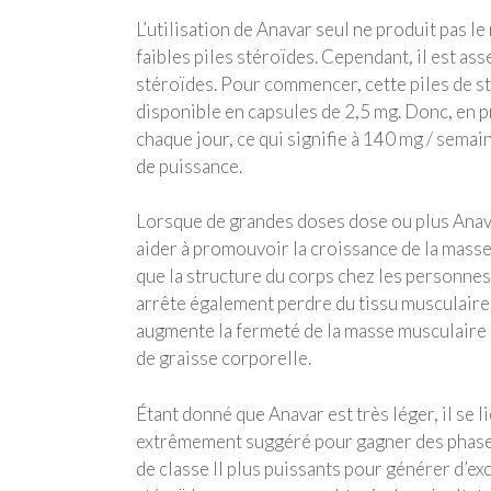
L’utilisation de Anavar seul ne produit pas 
faibles piles stéroïdes. Cependant, il est a
stéroïdes. Pour commencer, cette piles de s
disponible en capsules de 2,5 mg. Donc, en p
chaque jour, ce qui signifie à 140 mg / semai
de puissance.
Lorsque de grandes doses dose ou plus Anava
aider à promouvoir la croissance de la masse
que la structure du corps chez les personne
arrête également perdre du tissu musculaire, 
augmente la fermeté de la masse musculaire e
de graisse corporelle.
Étant donné que Anavar est très léger, il se 
extrêmement suggéré pour gagner des phases.
de classe II plus puissants pour générer d’exc