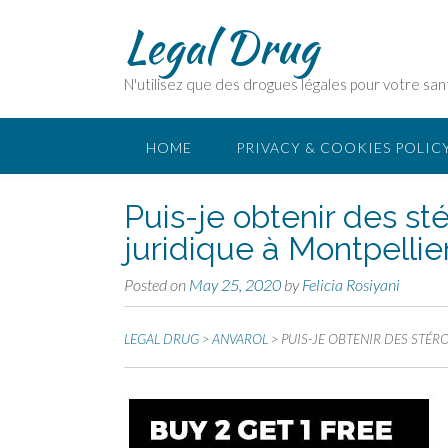
Legal Drug
N'utilisez que des drogues légales pour votre san
HOME
PRIVACY & COOKIES POLIC
Puis-je obtenir des st
juridique à Montpellie
Posted on
May 25, 2020
by
Felicia Rosiyani
LEGAL DRUG
>
ANVAROL
>
PUIS-JE OBTENIR DES STÉ