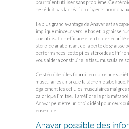
pourraient utiliser sans problème. Ce stéroïd
ne réduit pas la création d’agents hormonaux
Le plus grand avantage de Anavar est sa capac
implique minceur vers le bas et la graisse au
une utilisation efficace et en toute sécurit
stéroïde anabolisant de la perte de graisse 
performances, cette piles stéroïdes offriron
vous aidera construire le tissu musculaire so
Ce stéroïde piles fournit en outre une variét
musculaires ainsi que la tâche métabolique. N
également les cellules musculaires maigres
calorique limitée. Il améliore le prix métab
Anavar peut être un choix idéal pour ceux qui
ensemble.
Anavar possible des infor