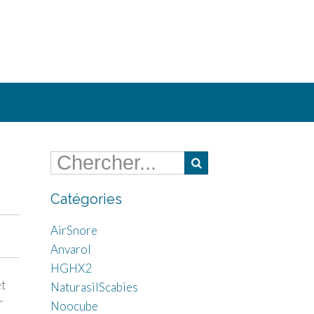
Catégories
AirSnore
Anvarol
HGHX2
et
NaturasilScabies
r
Noocube