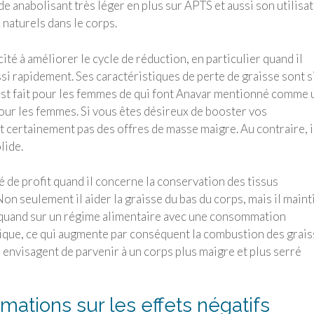
e anabolisant très léger en plus sur APTS et aussi son utilisa
 naturels dans le corps.
ité à améliorer le cycle de réduction, en particulier quand il
ssi rapidement. Ses caractéristiques de perte de graisse sont s
é est fait pour les femmes de qui font Anavar mentionné comme 
pour les femmes. Si vous êtes désireux de booster vos
t certainement pas des offres de masse maigre. Au contraire, i
lide.
é de profit quand il concerne la conservation des tissus
on seulement il aider la graisse du bas du corps, mais il maint
 quand sur un régime alimentaire avec une consommation
olique, ce qui augmente par conséquent la combustion des grais
 envisagent de parvenir à un corps plus maigre et plus serré
mations sur les effets négatifs