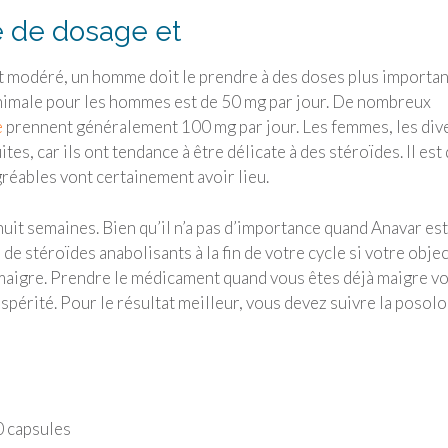
e de dosage et
t modéré, un homme doit le prendre à des doses plus importa
inimale pour les hommes est de 50 mg par jour. De nombreux
e
prennent généralement 100 mg par jour. Les femmes, les div
tes, car ils ont tendance à être délicate à des stéroïdes. Il est
réables vont certainement avoir lieu.
uit semaines. Bien qu’il n’a pas d’importance quand Anavar est
 de stéroïdes anabolisants à la fin de votre cycle si votre objec
s maigre. Prendre le médicament quand vous êtes déjà maigre v
périté. Pour le résultat meilleur, vous devez suivre la posol
0 capsules