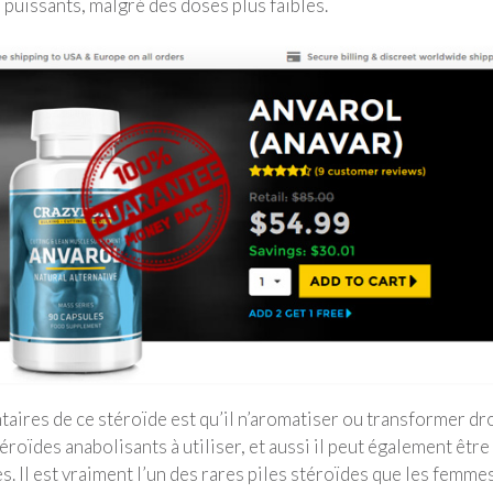
 puissants, malgré des doses plus faibles.
taires de ce stéroïde est qu’il n’aromatiser ou transformer dr
éroïdes anabolisants à utiliser, et aussi il peut également être 
 Il est vraiment l’un des rares piles stéroïdes que les femme