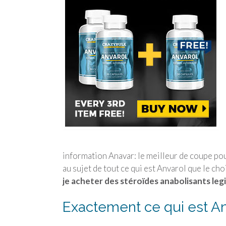
information Anavar: le meilleur de coupe pou
au sujet de tout ce qui est Anvarol que le cho
je acheter des stéroïdes anabolisants leg
Exactement ce qui est Ana