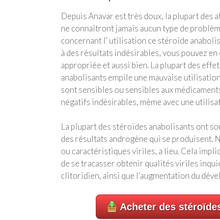
Depuis Anavar est très doux, la plupart des ath
ne connaîtront jamais aucun type de problèmes 
concernant l’ utilisation ce stéroïde anabolis
à des résultats indésirables, vous pouvez en 
appropriée et aussi bien. La plupart des effe
anabolisants empile une mauvaise utilisation. 
sont sensibles ou sensibles aux médicaments,
négatifs indésirables, même avec une utilisa
La plupart des stéroïdes anabolisants ont 
des résultats androgène qui se produisent. N
ou caractéristiques viriles, a lieu. Cela impl
de se tracasser obtenir qualités viriles inq
clitoridien, ainsi que l’augmentation du déve
Acheter des stéroïde