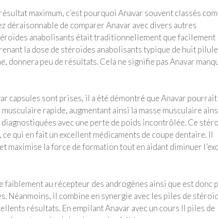
le résultat maximum, c’est pourquoi Anavar souvent classés co
ssez déraisonnable de comparer Anavar avec divers autres
téroïdes anabolisants était traditionnellement que facilement
renant la dose de stéroïdes anabolisants typique de huit pilul
ne, donnera peu de résultats. Cela ne signifie pas Anavar manq
r capsules sont prises, il a été démontré que Anavar pourrait
 musculaire rapide, augmentant ainsi la masse musculaire ains
s diagnostiquées avec une perte de poids incontrôlée. Ce stér
ce qui en fait un excellent médicaments de coupe dentaire. Il
t maximise la force de formation tout en aidant diminuer l’ex
lie faiblement au récepteur des androgènes ainsi que est donc 
 Néanmoins, il combine en synergie avec les piles de stéroï
ellents résultats. En empilant Anavar avec un cours II piles de