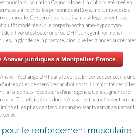
ers pour la musculation Oxandrolone. Il a d’abord été créé en
su musculaire chez les personnes au Royaume-Uni avec des
rdre du muscle. Ce stéroïde anabolisant est légèrement, pas
et plutôt modérée sur le corps hypothalamo-hypophyso-
vient de dihydrotestostérone (ou DHT), un agent hormonal
les, la glande de la prostate, ainsi que les glandes surrénales
s Anavar juridiques à Montpellier France
 Anavar n’échange DHT dans le corps. En conséquence, il a une
’autres piles de stéroïdes anabolisants. La majorité des piles
 la liaison aux récepteurs d’androgènes. Cela augmente le
 corps. Toutefois, étant donné Anavar est actuellement en nat
liminé et les piles de stéroïdes anabolisants servir seulement
e corps.
 pour le renforcement musculaire