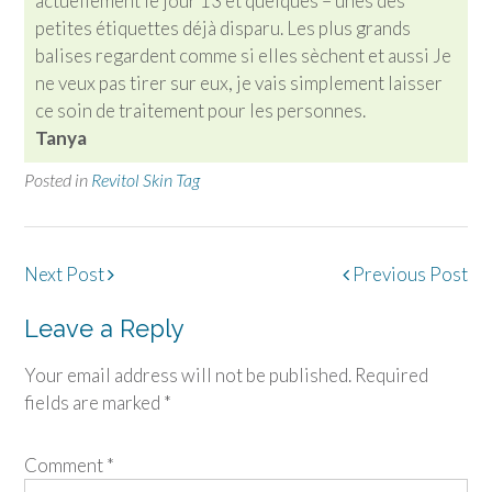
actuellement le jour 13 et quelques – unes des
petites étiquettes déjà disparu. Les plus grands
balises regardent comme si elles sèchent et aussi Je
ne veux pas tirer sur eux, je vais simplement laisser
ce soin de traitement pour les personnes.
Tanya
Posted in
Revitol Skin Tag
Post
Next Post
Previous Post
navigation
Leave a Reply
Your email address will not be published.
Required
fields are marked
*
Comment
*