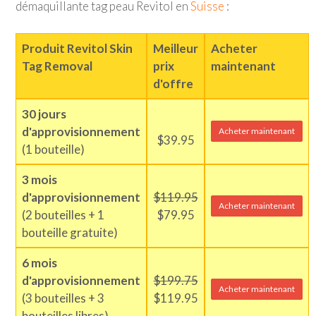
démaquillante tag peau Revitol en
Suisse
:
Produit Revitol Skin
Meilleur
Acheter
Tag Removal
prix
maintenant
d'offre
30 jours
d'approvisionnement
Acheter maintenant
$39.95
(1 bouteille)
3 mois
d'approvisionnement
$119.95
Acheter maintenant
(2 bouteilles + 1
$79.95
bouteille gratuite)
6 mois
d'approvisionnement
$199.75
Acheter maintenant
(3 bouteilles + 3
$119.95
bouteilles libres)