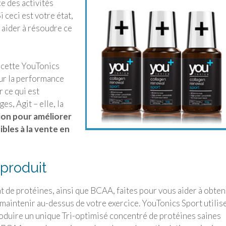
e des activités
 ceci est votre état,
 aider à résoudre ce
r cette YouTonics
our la performance
 ce qui est
es, Agit – elle, la
tion pour améliorer
ibles à la vente en
 produit
 de protéines, ainsi que BCAA, faites pour vous aider à obten
 maintenir au-dessus de votre exercice. YouTonics Sport utilise
oduire un unique Tri-optimisé concentré de protéines saines