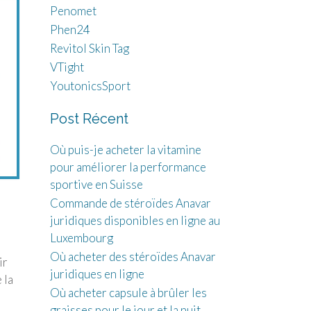
Penomet
Phen24
Revitol Skin Tag
VTight
YoutonicsSport
Post Récent
Où puis-je acheter la vitamine
pour améliorer la performance
sportive en Suisse
Commande de stéroïdes Anavar
juridiques disponibles en ligne au
Luxembourg
Où acheter des stéroïdes Anavar
ir
juridiques en ligne
 la
Où acheter capsule à brûler les
graisses pour le jour et la nuit