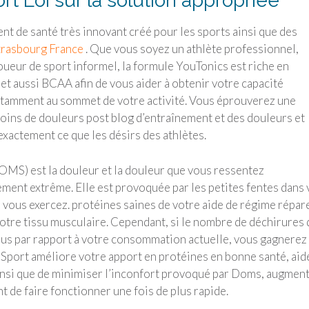
t Loi sur la solution appropriée
nt de santé très innovant créé pour les sports ainsi que des
trasbourg France
. Que vous soyez un athlète professionnel,
joueur de sport informel, la formule YouTonics est riche en
et aussi BCAA afin de vous aider à obtenir votre capacité
nstamment au sommet de votre activité. Vous éprouverez une
ins de douleurs post blog d’entraînement et des douleurs et
exactement ce que les désirs des athlètes.
MS) est la douleur et la douleur que vous ressentez
ment extrême. Elle est provoquée par les petites fentes dans 
 vous exercez. protéines saines de votre aide de régime répar
 votre tissu musculaire. Cependant, si le nombre de déchirures
plus par rapport à votre consommation actuelle, vous gagnerez
ort améliore votre apport en protéines en bonne santé, aid
insi que de minimiser l’inconfort provoqué par Doms, augmen
 de faire fonctionner une fois de plus rapide.