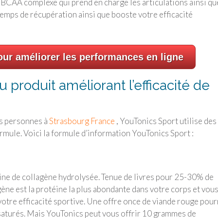
 BCAA complexe qui prend en charge les articulations ainsi qu
temps de récupération ainsi que booste votre efficacité
ur améliorer les performances en ligne
u produit améliorant l’efficacité de
es personnes à
Strasbourg France
, YouTonics Sport utilise des
ormule. Voici la formule d’information YouTonics Sport :
ine de collagène hydrolysée. Tenue de livres pour 25-30% de
ène est la protéine la plus abondante dans votre corps et vou
otre efficacité sportive. Une offre once de viande rouge pour
 saturés. Mais YouTonics peut vous offrir 10 grammes de