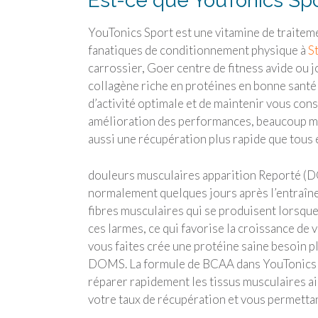
Est-ce que YouTonics Spor
YouTonics Sport est une vitamine de traiteme
fanatiques de conditionnement physique à
S
carrossier, Goer centre de fitness avide ou 
collagène riche en protéines en bonne santé 
d’activité optimale et de maintenir vous co
amélioration des performances, beaucoup mo
aussi une récupération plus rapide que tous 
douleurs musculaires apparition Reporté (DO
normalement quelques jours après l’entraîne
fibres musculaires qui se produisent lorsque
ces larmes, ce qui favorise la croissance de
vous faites crée une protéine saine besoin 
DOMS. La formule de BCAA dans YouTonics Sp
réparer rapidement les tissus musculaires a
votre taux de récupération et vous permettant