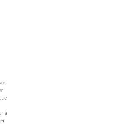
vos
er
 que
er à
ter