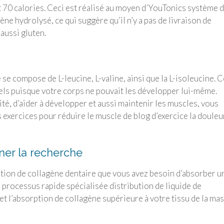
70 calories. Ceci est réalisé au moyen d’YouTonics système 
ne hydrolysé, ce qui suggère qu’il n’y a pas de livraison de
 aussi gluten.
 compose de L-leucine, L-valine, ainsi que la L-isoleucine. C
els puisque votre corps ne pouvait les développer lui-même.
é, d’aider à développer et aussi maintenir les muscles, vous
 exercices pour réduire le muscle de blog d’exercice la douleu
iner la recherche
ation de collagène dentaire que vous avez besoin d’absorber u
 processus rapide spécialisée distribution de liquide de
et l’absorption de collagène supérieure à votre tissu de la ma