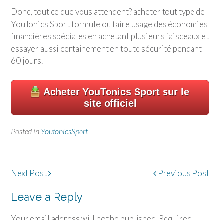
Donc, tout ce que vous attendent? acheter tout type de
YouTonics Sport
formule ou faire usage des économies
financières spéciales en achetant plusieurs faisceaux et
essayer aussi certainement en toute sécurité pendant
60 jours.
Acheter
YouTonics Sport
sur le
site officiel
Posted in
YoutonicsSport
Post
Next Post
Previous Post
navigation
Leave a Reply
Your email address will not be published.
Required