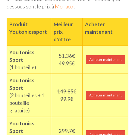
dessous sont le prix à
Monaco
:
Produit
Meilleur
Acheter
Youtonicssport
prix
maintenant
d'offre
YouTonics
51.36€
Sport
Acheter maintenant
49.95€
(1 bouteille)
YouTonics
Sport
149.85€
(2 bouteilles + 1
Acheter maintenant
99.9€
bouteille
gratuite)
YouTonics
Sport
299.7€
Acheter maintenant