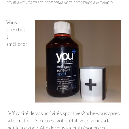
POUR AMÉLIORER LES PERFORMANCES SPORTIVES À MONACO
Vous
cherchez
à
améliorer
l’efficacité de vos activités sportives? ache-vous après
la formation? Si ceci est votre état, vous venez à la
meilleure zone. Afin de vous aider à résoudre ce